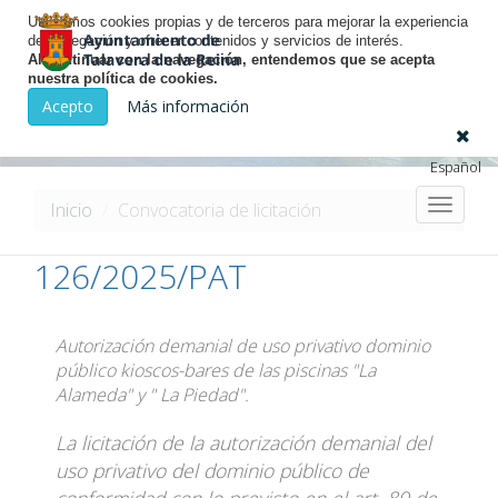
Utilizamos cookies propias y de terceros para mejorar la experiencia
de navegación y ofrecer contenidos y servicios de interés.
Al continuar con la navegación, entendemos que se acepta
nuestra política de cookies.
Licitación Electrónica
Acepto
Más información
Español
Toggle
Inicio
Convocatoria de licitación
navigat
126/2025/PAT
Autorización demanial de uso privativo dominio
público kioscos-bares de las piscinas "La
Alameda" y " La Piedad".
La licitación de la autorización demanial del
uso privativo del dominio público de